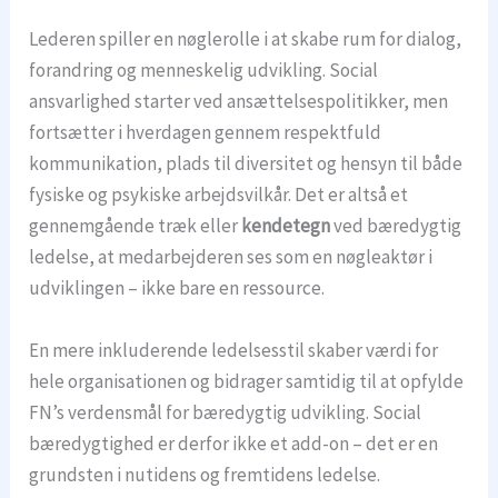
Lederen spiller en nøglerolle i at skabe rum for dialog,
forandring og menneskelig udvikling. Social
ansvarlighed starter ved ansættelsespolitikker, men
fortsætter i hverdagen gennem respektfuld
kommunikation, plads til diversitet og hensyn til både
fysiske og psykiske arbejdsvilkår. Det er altså et
gennemgående træk eller
kendetegn
ved bæredygtig
ledelse, at medarbejderen ses som en nøgleaktør i
udviklingen – ikke bare en ressource.
En mere inkluderende ledelsesstil skaber værdi for
hele organisationen og bidrager samtidig til at opfylde
FN’s verdensmål for bæredygtig udvikling. Social
bæredygtighed er derfor ikke et add-on – det er en
grundsten i nutidens og fremtidens ledelse.