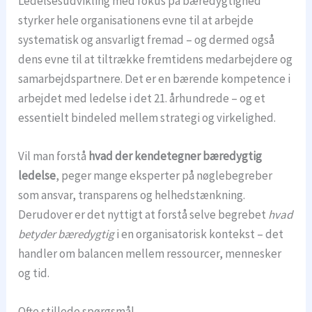
Ledelsesudvikling med fokus på bæredygtighed
styrker hele organisationens evne til at arbejde
systematisk og ansvarligt fremad – og dermed også
dens evne til at tiltrække fremtidens medarbejdere og
samarbejdspartnere. Det er en bærende kompetence i
arbejdet med ledelse i det 21. århundrede – og et
essentielt bindeled mellem strategi og virkelighed.
Vil man forstå
hvad der kendetegner bæredygtig
ledelse
, peger mange eksperter på nøglebegreber
som ansvar, transparens og helhedstænkning.
Derudover er det nyttigt at forstå selve begrebet
hvad
betyder bæredygtig
i en organisatorisk kontekst – det
handler om balancen mellem ressourcer, mennesker
og tid.
Ofte stillede spørgsmål