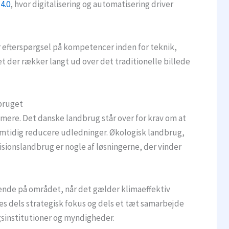
4.0
, hvor digitalisering og automatisering driver
or efterspørgsel på kompetencer inden for teknik,
get der rækker langt ud over det traditionelle billede
bruget
ere. Det danske landbrug står over for krav om at
amtidig reducere udledninger. Økologisk landbrug,
sionslandbrug er nogle af løsningerne, der vinder
ende på området, når det gælder klimaeffektiv
s dels strategisk fokus og dels et tæt samarbejde
sinstitutioner og myndigheder.