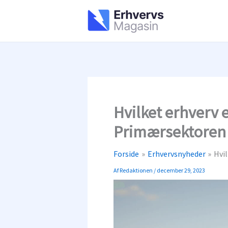
Gå
til
indholdet
Hvilket erhverv 
Primærsektoren
Forside
Erhvervsnyheder
Hvi
Af
Redaktionen
/
december 29, 2023