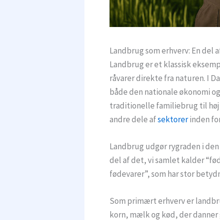
Landbrug som erhverv: En del 
Landbrug er et klassisk eksemp
råvarer direkte fra naturen. I D
både den nationale økonomi og
traditionelle familiebrug til hø
andre dele af
sektorer
inden fo
Landbrug udgør rygraden i den
del af det, vi samlet kalder “f
fødevarer”, som har stor betyd
Som primært erhverv er landbru
korn, mælk og kød, der danner 