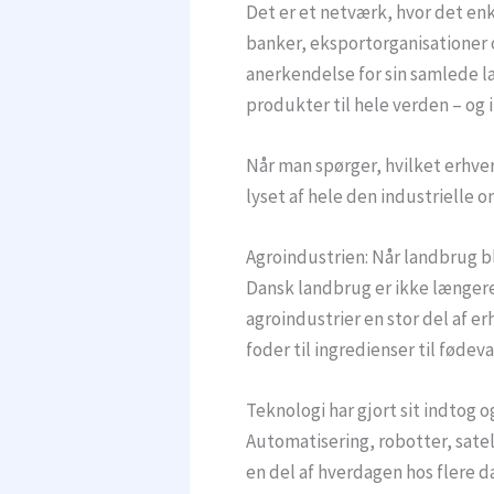
Det er et netværk, hvor det e
banker, eksportorganisationer 
anerkendelse for sin samlede 
produkter til hele verden – o
Når man spørger, hvilket erhver
lyset af hele den industrielle o
Agroindustrien: Når landbrug bl
Dansk landbrug er ikke længere 
agroindustrier en stor del af e
foder til ingredienser til fødev
Teknologi har gjort sit indtog
Automatisering, robotter, satel
en del af hverdagen hos flere