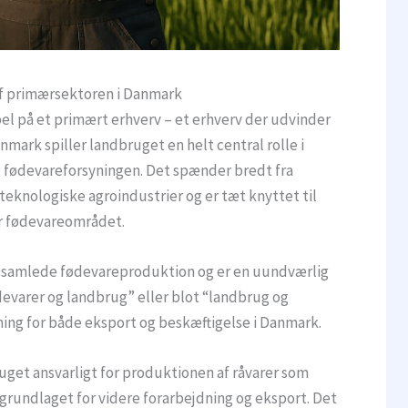
af primærsektoren i Danmark
el på et primært erhverv – et erhverv der udvinder
anmark spiller landbruget en helt central rolle i
 fødevareforsyningen. Det spænder bredt fra
jteknologiske agroindustrier og er tæt knyttet til
r fødevareområdet.
 samlede fødevareproduktion og er en uundværlig
ødevarer og landbrug” eller blot “landbrug og
ning for både eksport og beskæftigelse i Danmark.
get ansvarligt for produktionen af råvarer som
grundlaget for videre forarbejdning og eksport. Det