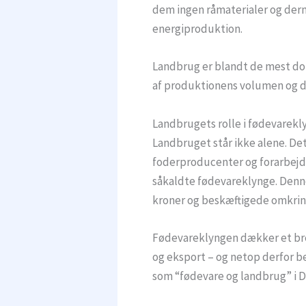
dem ingen råmaterialer og derm
energiproduktion.
Landbrug er blandt de mest do
af produktionens volumen og den
Landbrugets rolle i fødevarek
Landbruget står ikke alene. Det
foderproducenter og forarbej
såkaldte fødevareklynge. Denne 
kroner og beskæftigede omkrin
Fødevareklyngen dækker et bre
og eksport – og netop derfor 
som “fødevare og landbrug” i 