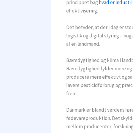
princippet bag
hvad er industri 
effektivisering.
Det betyder, at der i dag er st
logistik og digital styring – no
af en landmand.
Bæredygtighed og klima i land
Bæredygtighed fylder mere og m
producere mere effektivt og s
lavere pesticidforbrug og præci
frem.
Danmark er blandt verdens før
fødevareproduktion. Det skylde
mellem producenter, forskning