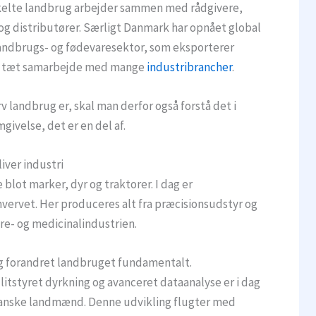
nkelte landbrug arbejder sammen med rådgivere,
og distributører. Særligt Danmark har opnået global
landbrugs- og fødevaresektor, som eksporterer
g i tæt samarbejde med mange
industribrancher
.
v landbrug er, skal man derfor også forstå det i
mgivelse, det er en del af.
iver industri
blot marker, dyr og traktorer. I dag er
rhvervet. Her produceres alt fra præcisionsudstyr og
are- og medicinalindustrien.
 og forandret landbruget fundamentalt.
litstyret dyrkning og avanceret dataanalyse er i dag
 danske landmænd. Denne udvikling flugter med