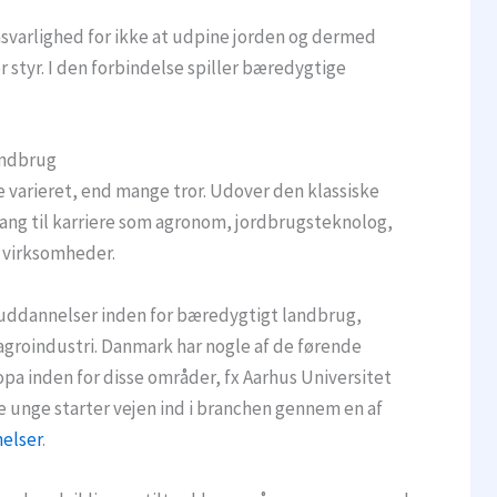
svarlighed for ikke at udpine jorden og dermed
 styr. I den forbindelse spiller bæredygtige
andbrug
e varieret, end mange tror. Udover den klassiske
ang til karriere som agronom, jordbrugsteknolog,
re virksomheder.
 uddannelser inden for bæredygtigt landbrug,
agroindustri. Danmark har nogle af de førende
pa inden for disse områder, fx Aarhus Universitet
 unge starter vejen ind i branchen gennem en af
elser
.