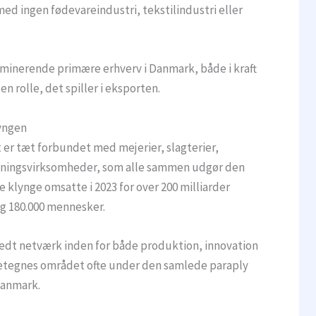
ed ingen fødevareindustri, tekstilindustri eller
minerende primære erhverv i Danmark, både i kraft
 rolle, det spiller i eksporten.
lyngen
 er tæt forbundet med mejerier, slagterier,
dningsvirksomheder, som alle sammen udgør den
klynge omsatte i 2023 for over 200 milliarder
g 180.000 mennesker.
dt netværk inden for både produktion, innovation
betegnes området ofte under den samlede paraply
Danmark.