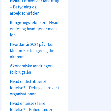
Hvilket erhverv er landbrug
– Betydning og
arbejdsområder
Rengøringstekniker – Hvad
er det og hvad tjener man i
løn
Hvordan år 2024 påvirker
låneomkostninger og din
økonomi
Økonomiske ændringer i
forbrugslån
Hvad er distribueret
ledelse? – Deling af ansvar i
organisationen
Hvad er laissez faire
ledelse? – Frihed under