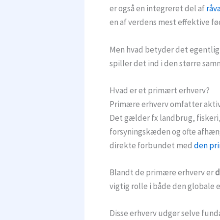
er også en integreret del af
råv
en af verdens mest effektive f
Men hvad betyder det egentlig,
spiller det ind i den større 
Hvad er et primært erhverv?
Primære erhverv omfatter aktiv
Det gælder fx landbrug, fiskeri,
forsyningskæden og ofte afhæn
direkte forbundet med
den pr
Blandt de primære erhverv er
d
vigtig rolle i både den globale
Disse erhverv udgør selve fund