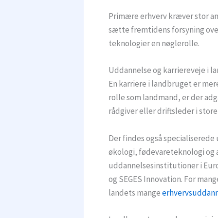
Primære erhverv kræver stor an
sætte fremtidens forsyning over
teknologier en nøglerolle.
Uddannelse og karriereveje i l
En karriere i landbruget er mer
rolle som landmand, er der adg
rådgiver eller driftsleder i sto
Der findes også specialiserede
økologi, fødevareteknologi og 
uddannelsesinstitutioner i Euro
og SEGES Innovation. For mange
landets mange
erhvervsuddann