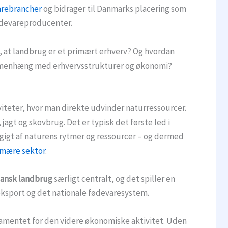
arebrancher
og bidrager til Danmarks placering som
ødevareproducenter.
 at landbrug er et primært erhverv? Og hvordan
sammenhæng med erhvervsstrukturer og økonomi?
iteter, hvor man direkte udvinder naturressourcer.
 jagt og skovbrug. Det er typisk det første led i
gigt af naturens rytmer og ressourcer – og dermed
imære sektor
.
ansk landbrug
særligt centralt, og det spiller en
 eksport og det nationale fødevaresystem.
amentet for den videre økonomiske aktivitet. Uden