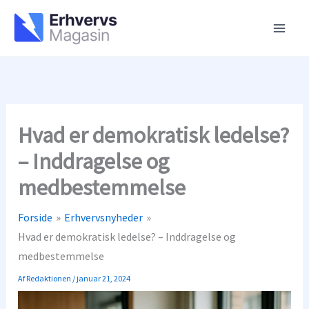
Gå
til
indholdet
Hvad er demokratisk ledelse?
– Inddragelse og
medbestemmelse
Forside
Erhvervsnyheder
Hvad er demokratisk ledelse? – Inddragelse og
medbestemmelse
Af
Redaktionen
/
januar 21, 2024