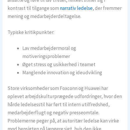
ansatte og føre til lav trivsel, hvilket stiller sig i
kontrast til tilgange som
narrativ ledelse
, der fremmer
mening og medarbejderdeltagelse.
Typiske kritikpunkter:
Lav medarbejdermoral og
motiveringsproblemer
Øget stress og usikkerhed i teamet
Manglende innovation og ideudvikling
Store virksomheder som Foxconn og Huawei har
oplevet arbejdskulturprægede udfordringer, hvor den
hårde ledelsesstil har ført til intern utilfredshed,
medarbejderflugt og negativ presseomtale.
Problemerne peger på, at autoritær ledelse kan virke
mod hensigten på længere sigt, hvis den ikke