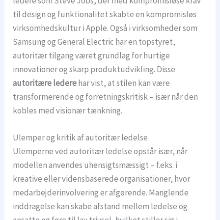
ledere som Steve Jobs, der med kompromisløse krav
til design og funktionalitet skabte en kompromisløs
virksomhedskultur i Apple. Også i virksomheder som
Samsung og General Electric har en topstyret,
autoritær tilgang været grundlag for hurtige
innovationer og skarp produktudvikling. Disse
autoritære ledere
har vist, at stilen kan være
transformerende og forretningskritisk – især når den
kobles med visionær tænkning.
Ulemper og kritik af autoritær ledelse
Ulemperne ved autoritær ledelse opstår især, når
modellen anvendes uhensigtsmæssigt – f.eks. i
kreative eller vidensbaserede organisationer, hvor
medarbejderinvolvering er afgørende. Manglende
inddragelse kan skabe afstand mellem ledelse og