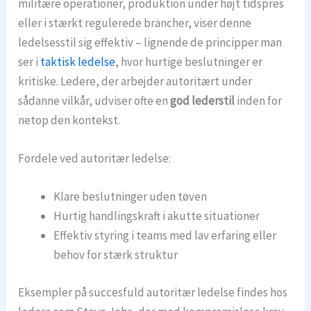
militære operationer, produktion under højt tidspres
eller i stærkt regulerede brancher, viser denne
ledelsesstil sig effektiv – lignende de principper man
ser i
taktisk ledelse
, hvor hurtige beslutninger er
kritiske. Ledere, der arbejder autoritært under
sådanne vilkår, udviser ofte en
god lederstil
inden for
netop den kontekst.
Fordele ved autoritær ledelse:
Klare beslutninger uden tøven
Hurtig handlingskraft i akutte situationer
Effektiv styring i teams med lav erfaring eller
behov for stærk struktur
Eksempler på succesfuld autoritær ledelse findes hos