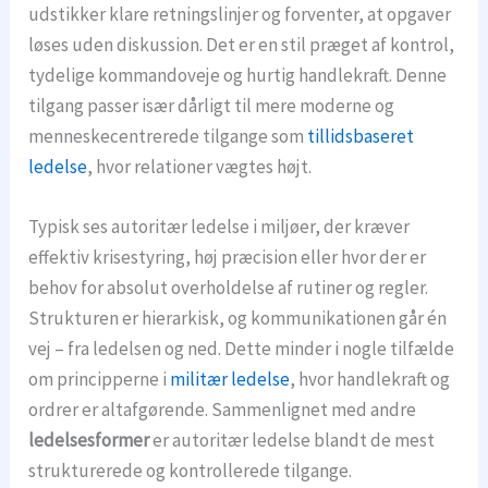
udstikker klare retningslinjer og forventer, at opgaver
løses uden diskussion. Det er en stil præget af kontrol,
tydelige kommandoveje og hurtig handlekraft. Denne
tilgang passer især dårligt til mere moderne og
menneskecentrerede tilgange som
tillidsbaseret
ledelse
, hvor relationer vægtes højt.
Typisk ses autoritær ledelse i miljøer, der kræver
effektiv krisestyring, høj præcision eller hvor der er
behov for absolut overholdelse af rutiner og regler.
Strukturen er hierarkisk, og kommunikationen går én
vej – fra ledelsen og ned. Dette minder i nogle tilfælde
om principperne i
militær ledelse
, hvor handlekraft og
ordrer er altafgørende. Sammenlignet med andre
ledelsesformer
er autoritær ledelse blandt de mest
strukturerede og kontrollerede tilgange.