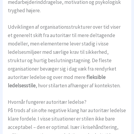
medarbejderinddragelse, motivation og psykologisk
tryghed højere.
Udviklingen af organisationsstrukturer over tid viser
et generelt skift fra autoritær til mere deltagende
modeller, men elementerne lever stadig i visse
ledelsesmiljøer med særlige krav til sikkerhed,
struktur og hurtig beslutningstagning. De fleste
organisationer bevæger sig i dag væk fra rendyrket
autoritær ledelse og over mod mere
fleksible
ledelsesstile
, hvor stilarten afhænger af konteksten.
Hvornår fungerer autoritær ledelse?
På trods af sin ofte negative klang har autoritær ledelse
klare fordele. I visse situationer er stilen ikke bare
acceptabel – den er optimal. Især i krisehåndtering,