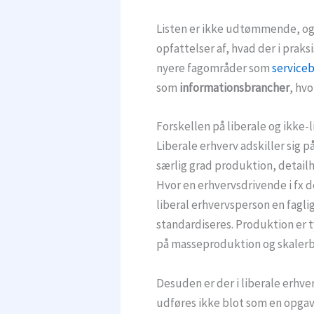
Listen er ikke udtømmende, o
opfattelser af, hvad der i praks
nyere fagområder som
service
som
informationsbrancher
, hv
Forskellen på liberale og ikke-
Liberale erhverv adskiller sig p
særlig grad produktion, detailh
Hvor en erhvervsdrivende i fx d
liberal erhvervsperson en fagli
standardiseres. Produktion er t
på masseproduktion og skaler
Desuden er der i liberale erhve
udføres ikke blot som en opgav