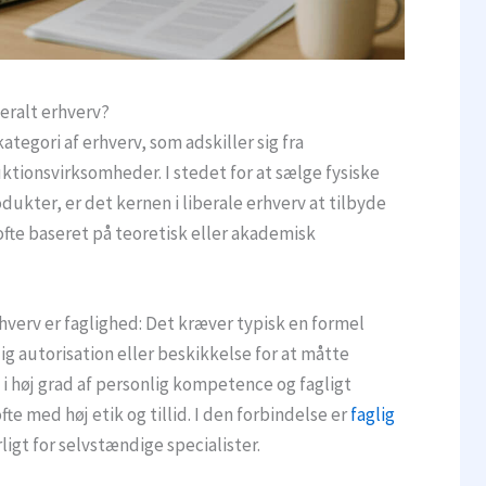
eralt erhverv?
kategori af erhverv, som adskiller sig fra
ktionsvirksomheder. I stedet for at sælge fysiske
ukter, er det kernen i liberale erhverv at tilbyde
ofte baseret på teoretisk eller akademisk
rhverv er faglighed: Det kræver typisk en formel
ig autorisation eller beskikkelse for at måtte
 i høj grad af personlig kompetence og fagligt
fte med høj etik og tillid. I den forbindelse er
faglig
igt for selvstændige specialister.