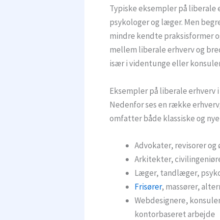
Typiske eksempler på liberale e
psykologer og læger. Men begreb
mindre kendte praksisformer og
mellem liberale erhverv og br
især i videntunge eller konsul
Eksempler på liberale erhverv 
Nedenfor ses en række erhverv, d
omfatter både klassiske og nye
Advokater, revisorer og
Arkitekter, civilingeniø
Læger, tandlæger, psyko
Frisører
, massører, alte
Webdesignere, konsulen
kontorbaseret arbejde