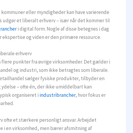
g kommuner eller myndigheder kan have varierende
is udgør et liberalt erhverv – især når det kommer til
brancher
i digital form. Nogle af disse betegnes i dag
or ekspertise og viden er den primære ressource.
liberale erhverv
å flere punkter fra øvrige virksomheder. Det gælder i
andel og industri, som ikke betragtes som liberale.
etailhandel sælger fysiske produkter, tilbyder en
g ydelse – ofte én, der ikke umiddelbart kan
ypisk organiseret i
industribrancher
, hvor fokus er
barhed.
rv ofte et stærkere personligt ansvar. Arbejdet
e i en virksomhed, men bærer afsmitning af