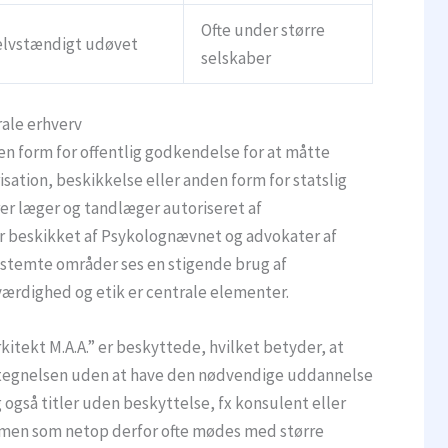
Ofte under større
elvstændigt udøvet
selskaber
erale erhverv
en form for offentlig godkendelse for at måtte
ation, beskikkelse eller anden form for statslig
er læger og tandlæger autoriseret af
 beskikket af Psykolognævnet og advokater af
bestemte områder ses en stigende brug af
oværdighed og etik er centrale elementer.
rkitekt M.A.A.” er beskyttede, hvilket betyder, at
etegnelsen uden at have den nødvendige uddannelse
også titler uden beskyttelse, fx konsulent eller
– men som netop derfor ofte mødes med større