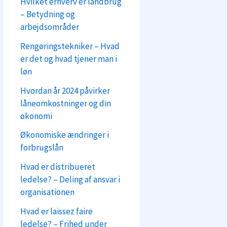
Hvilket erhverv er landbrug
– Betydning og
arbejdsområder
Rengøringstekniker – Hvad
er det og hvad tjener man i
løn
Hvordan år 2024 påvirker
låneomkostninger og din
økonomi
Økonomiske ændringer i
forbrugslån
Hvad er distribueret
ledelse? – Deling af ansvar i
organisationen
Hvad er laissez faire
ledelse? – Frihed under