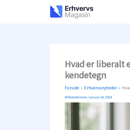
Gå
til
indholdet
Hvad er liberalt
kendetegn
Forside
Erhvervsnyheder
Hva
Af
Redaktionen
/
januar 14, 2024