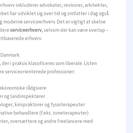
rhverv inkluderer advokater, revisorer, arkitekter,
et har udviklet sig over tid og omfatter i dag også
 moderne serviceerhverv. Det er vigtigt at skelne
edere
serviceerhverv
, selvom der kan være overlap –
entbaserede erhverv.
i Danmark
er i praksis klassificeres som liberale. Listen
re serviceorienterede professioner:
 økonomiske rådgivere
rer og landinspektører
loger, kiropraktorer og fysioterapeuter
rnative behandlere (f.eks. zoneterapeuter)
ter, oversættere og andre freelancere med