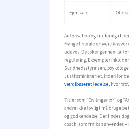
Ejerskab
Ofte s
Autorisation og titulering i lib
Mange liberale erhverv kræver 
udøves. Det sker gennem autoris
regulering. Eksempler inkluder
Sundhedsstyrelsen, psykologer
Justitsministeriet. Inden for 
værdibaseret ledelse
, hvor tr
Titler som “Civilingeniør” og “A
andre ikke lovligt må bruge b
og godkendelse. Der findes dog 
coach, som frit kan anvendes 