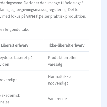
urderingsevne. Derfor er der i mange tilfælde også
rfaring og lovgivningsmæssig regulering. Dette
erv med fokus på
varesalg
eller praktisk produktion.
i følgende tabel:
Liberalt erhverv
Ikke-liberalt erhverv
eydelse baseret på
Produktion eller
 viden
varesalg
Normalt ikke
nødvendigt
nødvendigt
e akademisk
Varierende
nelse