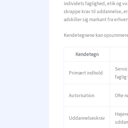
individets faglighed, etik og v
skrappe krav til uddannelse, e
adskiller sig markant fra erhv
Kendetegnene kan opsummeres 
Kendetegn
Servic
Primært indhold
faglig
Autorisation
Ofte 
Højer
Uddannelseskrav
uddan